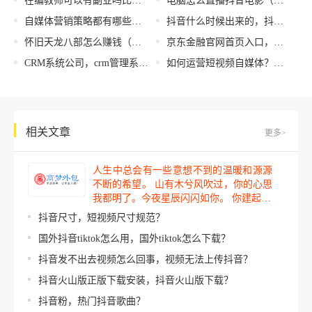
在编教师可以有副业吗比如开饭店（高校在编教师可以有副业吗）
电脑怎么直播抖音电影（电脑怎么直播抖音_）
自媒体营销策略都有哪些，自媒体营销策略都有哪些类型？
抖音什么时候出来的，抖音发布时间？
怀旧天龙八部怎么赚钱（手游天龙八部怎么赚钱）
京东金融官网首页入口，京东金融官网登录？
CRM系统公司，crm管理系统介绍？
如何运营短视频自媒体？短视频自媒体具备的5个能力
相关文章
更多>
人生中总会有一些意想不到的温暖和源源
不断的希望。 山有木兮风吹过，你的心思
我都明了。今夜星辰闪闪如你。 你建起…
抖音尺寸，短视频尺寸规范？
国外抖音tiktok怎么用，国外tiktok怎么下载？
抖音发不出去视频怎么回事，视频无法上传抖音？
抖音火山版正版下载安装，抖音火山版下载？
抖音粉，热门抖音歌曲？