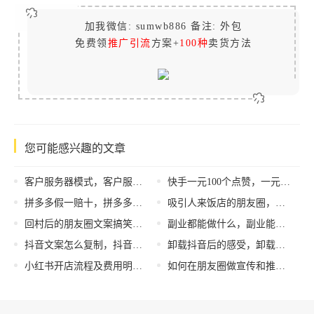
加我微信: sumwb886 备注: 外包
免费领
推广引流
方案+
100种
卖货方法
您可能感兴趣的文章
客户服务器模式，客户服务器模式的局域网其网络硬件主要包括？
快手一元100个点赞，一元100个点赞微信支付秒到？
拼多多假一赔十，拼多多假一赔十的商品一定是真的吗？
吸引人来饭店的朋友圈，吸引人来饭店的朋友圈文案？
回村后的朋友圈文案搞笑版，回村后的朋友圈文案搞笑句子？
副业都能做什么，副业能干啥
抖音文案怎么复制，抖音文案怎么复制完整文字？
卸载抖音后的感受，卸载抖音后的感受远离？
小红书开店流程及费用明细图表模板，小红书上开店平台收费吗
如何在朋友圈做宣传和推广说说（如何在朋友圈做宣传和推广卖水果,中餐）