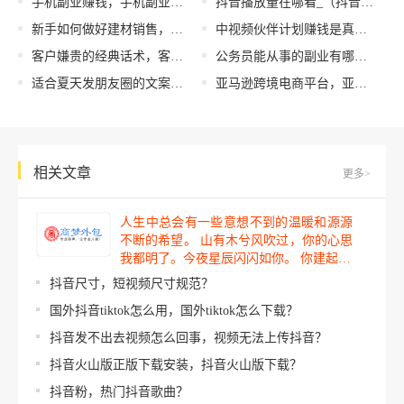
手机副业赚钱，手机副业赚钱的路子有哪些？
抖音播放量在哪看_（抖音播放量在哪看别人）
新手如何做好建材销售，新手卖建材哪些好入手？
中视频伙伴计划赚钱是真的吗（中视频伙伴计划就是坑）
客户嫌贵的经典话术，客户抱怨价格的常见表达？
公务员能从事的副业有哪些(公务员能从事的副业有哪些法条)
适合夏天发朋友圈的文案，适合夏天发朋友圈的文案唯美？
亚马逊跨境电商平台，亚马逊跨境电商平台怎么入驻？
相关文章
更多>
人生中总会有一些意想不到的温暖和源源
不断的希望。 山有木兮风吹过，你的心思
我都明了。今夜星辰闪闪如你。 你建起…
抖音尺寸，短视频尺寸规范？
国外抖音tiktok怎么用，国外tiktok怎么下载？
抖音发不出去视频怎么回事，视频无法上传抖音？
抖音火山版正版下载安装，抖音火山版下载？
抖音粉，热门抖音歌曲？