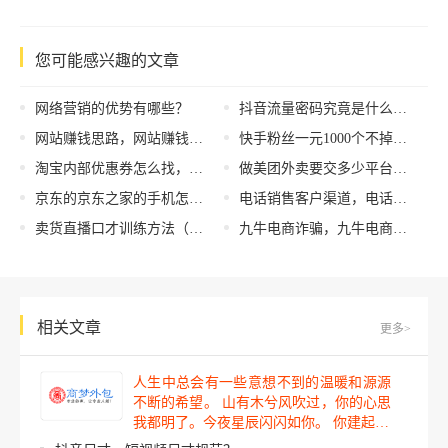
您可能感兴趣的文章
网络营销的优势有哪些？
抖音流量密码究竟是什么，抖音流量密码究竟是什么梗？
网站赚钱思路，网站赚钱思路怎么写？
快手粉丝一元1000个不掉粉，快手粉丝一元1000个不掉粉怎么回事？
淘宝内部优惠券怎么找，淘宝内部优惠券怎么找公众号？
做美团外卖要交多少平台费，做美团外卖要交多少平台费用？
京东的京东之家的手机怎么样，京东之家的手机属于京东自营店吗？
电话销售客户渠道，电话销售渠道分析？
卖货直播口才训练方法（网络直播卖货技巧的培训）
九牛电商诈骗，九牛电商诈骗事件？
相关文章
更多>
人生中总会有一些意想不到的温暖和源源
不断的希望。 山有木兮风吹过，你的心思
我都明了。今夜星辰闪闪如你。 你建起…