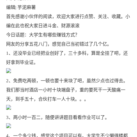
编辑| 芋泥麻薯
首先感谢小伙伴的阅读，欢迎大家进行点赞、关注、收藏。小
编在此也祝大家日进斗金、财源滚滚
今日话题：大学生有哪些赚钱方式？
网友的分享五花八门，感觉自己当初错过了几个亿。
1、还没毕业已经把业创好了，三十多科，算是全挂了吧，还
好拿到毕业证。
2、免费吃两顿，一顿也要十来块了吧，虽然少点也过得去。
我们那当时酒店一小时十块端盘子，重的要死干一天酸痛一
天，到手五十，合伙打车一人十块。。。
3、两小时一百二，随便讲讲题目看看作业可以了。
4、一个多少钱，感觉这个项目可以有。大学生不少懒得楼都