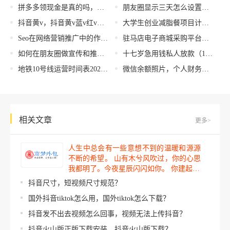
拼多多领现金是真的吗，拼多多现金红包真的吗？
朋友圈显示三天怎么设置是不是把你屏蔽了，朋友圈显示三天怎么设置是不是把你屏蔽了呢？
抖音黄v，抖音黄v蓝v红v的区别是什么
大学生创业减脂餐项目计划书，大学生创业减脂餐项目计划书财务分析？
Seo在网络营销推广中的作用是什么？浅谈seo的好处！
驻马店电子商城采购平台，驻马店电子商城采购平台官网？
如何在朋友圈做宣传和推广说说（如何在朋友圈做宣传和推广卖水果,中餐）
十七岁急用钱私人放款（17岁私人放款那能借到）
地铁10号线运营时间表2023，发车时刻表？
微信余额照片，个人财务记录？
相关文章
更多>
人生中总会有一些意想不到的温暖和源源
不断的希望。 山有木兮风吹过，你的心思
我都明了。今夜星辰闪闪如你。 你建起…
抖音尺寸，短视频尺寸规范？
国外抖音tiktok怎么用，国外tiktok怎么下载？
抖音发不出去视频怎么回事，视频无法上传抖音？
抖音火山版正版下载安装，抖音火山版下载？