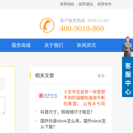
商梦网校
|
商梦建站
|
商梦软件
客户服务热线（8:00-22:00）
400-9010-860
服务商城
关于我们
新闻资讯
客
服
相关文章
更多>
中
心
人生中总会有一些意想
不到的温暖和源源不断
的希望。 山有木兮风
吹过，你的心思我都明
抖音尺寸，短视频尺寸规范？
了。今夜星辰闪闪如
国外抖音tiktok怎么用，国外tiktok怎
你。 你建起…
么下载？