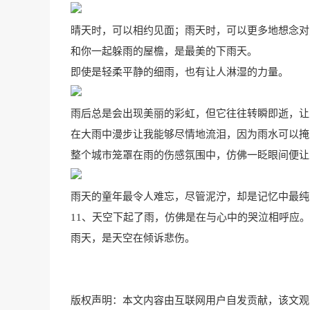
晴天时，可以相约见面；雨天时，可以更多地想念对
和你一起躲雨的屋檐，是最美的下雨天。
即使是轻柔平静的细雨，也有让人淋湿的力量。
雨后总是会出现美丽的彩虹，但它往往转瞬即逝，让
在大雨中漫步让我能够尽情地流泪，因为雨水可以掩
整个城市笼罩在雨的伤感氛围中，仿佛一眨眼间便让
雨天的童年最令人难忘，尽管泥泞，却是记忆中最纯
11、天空下起了雨，仿佛是在与心中的哭泣相呼应。
雨天，是天空在倾诉悲伤。
版权声明：本文内容由互联网用户自发贡献，该文观