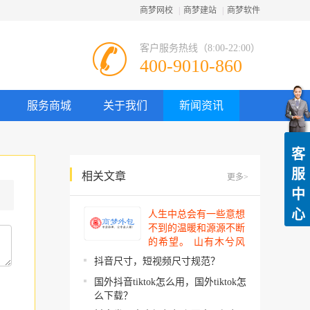
商梦网校
|
商梦建站
|
商梦软件
客户服务热线（8:00-22:00）
400-9010-860
服务商城
关于我们
新闻资讯
客
服
相关文章
更多>
中
心
人生中总会有一些意想
不到的温暖和源源不断
的希望。 山有木兮风
吹过，你的心思我都明
抖音尺寸，短视频尺寸规范？
了。今夜星辰闪闪如
国外抖音tiktok怎么用，国外tiktok怎
你。 你建起…
么下载？