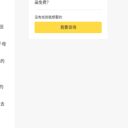
画免费？
没有找到我想要的:
因
我要咨询
于母
润的
的
过去