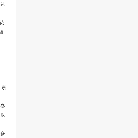
也达
花
幅
的
、京
着参
在以
更多