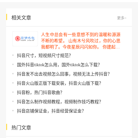
相关文章
更多>
人生中总会有一些意想不到的温暖和源源
不断的希望。 山有木兮风吹过，你的心思
我都明了。今夜星辰闪闪如你。 你建起…
抖音尺寸，短视频尺寸规范？
国外抖音tiktok怎么用，国外tiktok怎么下载？
抖音发不出去视频怎么回事，视频无法上传抖音？
抖音火山版正版下载安装，抖音火山版下载？
抖音粉，热门抖音歌曲？
抖音怎么制作视频教程，视频制作技巧教程？
抖音店铺保证金，抖音经营保证金？
热门文章