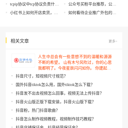
tcpip协议中tcp协议负责什么，互联网采用的是TCPIP协议族？
公众号买粉平台推荐，公众号买粉是怎么实现的？
小红书上如何开店卖货，小红书怎样开店
如何看待企业推广外包的弊端？
相关文章
更多>
人生中总会有一些意想不到的温暖和源源
不断的希望。 山有木兮风吹过，你的心思
我都明了。今夜星辰闪闪如你。 你建起…
抖音尺寸，短视频尺寸规范？
国外抖音tiktok怎么用，国外tiktok怎么下载？
抖音发不出去视频怎么回事，视频无法上传抖音？
抖音火山版正版下载安装，抖音火山版下载？
抖音粉，热门抖音歌曲？
抖音怎么制作视频教程，视频制作技巧教程？
抖音店铺保证金，抖音经营保证金？