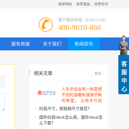
商梦网校
|
商梦建站
|
商梦软件
客户服务热线（8:00-22:00）
400-9010-860
服务商城
关于我们
新闻资讯
客
服
相关文章
更多>
中
心
人生中总会有一些意想
不到的温暖和源源不断
的希望。 山有木兮风
吹过，你的心思我都明
抖音尺寸，短视频尺寸规范？
了。今夜星辰闪闪如
国外抖音tiktok怎么用，国外tiktok怎
你。 你建起…
么下载？