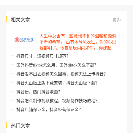
相关文章
更多>
人生中总会有一些意想不到的温暖和源源
不断的希望。 山有木兮风吹过，你的心思
我都明了。今夜星辰闪闪如你。 你建起…
抖音尺寸，短视频尺寸规范？
国外抖音tiktok怎么用，国外tiktok怎么下载？
抖音发不出去视频怎么回事，视频无法上传抖音？
抖音火山版正版下载安装，抖音火山版下载？
抖音粉，热门抖音歌曲？
抖音怎么制作视频教程，视频制作技巧教程？
抖音店铺保证金，抖音经营保证金？
热门文章