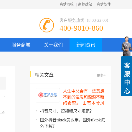
商梦网校
|
商梦建站
|
商梦软件
客户服务热线（8:00-22:00）
400-9010-860
服务商城
关于我们
新闻资讯
客
服
相关文章
更多>
中
心
人生中总会有一些意想
不到的温暖和源源不断
的希望。 山有木兮风
吹过，你的心思我都明
抖音尺寸，短视频尺寸规范？
了。今夜星辰闪闪如
国外抖音tiktok怎么用，国外tiktok怎
你。 你建起…
么下载？