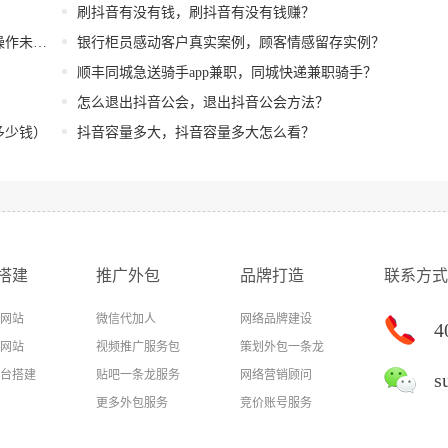
刷抖音有没有钱，刷抖音有没有钱赚？
出账？
银行柜员感动客户真实案例，顾客情感留存实例？
）
顺丰同城急送骑手app兼职，同城快递兼职骑手？
怎么退出抖音公会，退出抖音公会方法？
多少钱）
抖音容量多大，抖音容量多大怎么看？
搭建
推广外包
品牌打造
联系方式
网站
微信代加人
网络品牌建设
4
网站
视频推广服务包
策划外包一条龙
台搭建
贴吧一条龙服务
网络营销顾问
s
更多外包服务
竞价账号服务