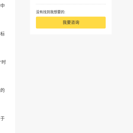
擎中
没有找到我想要的:
我要咨询
目标
“时
容的
助于