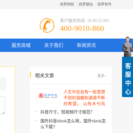
商梦网校
|
商梦建站
|
商梦软件
客户服务热线（8:00-22:00）
400-9010-860
服务商城
关于我们
新闻资讯
客
服
相关文章
更多>
中
心
人生中总会有一些意想
不到的温暖和源源不断
的希望。 山有木兮风
吹过，你的心思我都明
抖音尺寸，短视频尺寸规范？
了。今夜星辰闪闪如
国外抖音tiktok怎么用，国外tiktok怎
你。 你建起…
么下载？