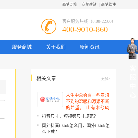
商梦网校
|
商梦建站
|
商梦软件
客户服务热线（8:00-22:00）
400-9010-860
服务商城
关于我们
新闻资讯
客
服
相关文章
更多>
中
心
人生中总会有一些意想
不到的温暖和源源不断
的希望。 山有木兮风
吹过，你的心思我都明
抖音尺寸，短视频尺寸规范？
了。今夜星辰闪闪如
国外抖音tiktok怎么用，国外tiktok怎
你。 你建起…
么下载？