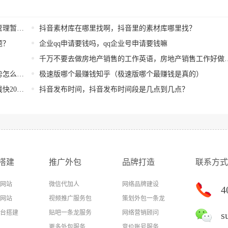
全文？
抖音素材库在哪里找啊，抖音里的素材库哪里找？
题？
企业qq申请要钱吗，qq企业号申请要钱嘛
千万不要去做房地产销售的工作英语，房地产销售工作好做吗？
模板？
极速版哪个最赚钱知乎（极速版哪个最赚钱是真的）
21？
抖音发布时间，抖音发布时间段是几点到几点？
搭建
推广外包
品牌打造
联系方式
网站
微信代加人
网络品牌建设
4
网站
视频推广服务包
策划外包一条龙
台搭建
贴吧一条龙服务
网络营销顾问
s
更多外包服务
竞价账号服务