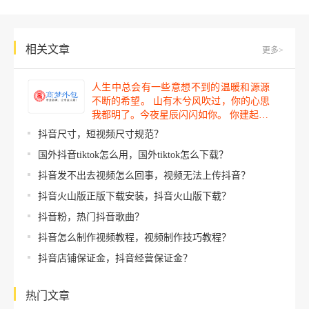
相关文章
更多>
人生中总会有一些意想不到的温暖和源源
不断的希望。 山有木兮风吹过，你的心思
我都明了。今夜星辰闪闪如你。 你建起…
抖音尺寸，短视频尺寸规范？
国外抖音tiktok怎么用，国外tiktok怎么下载？
抖音发不出去视频怎么回事，视频无法上传抖音？
抖音火山版正版下载安装，抖音火山版下载？
抖音粉，热门抖音歌曲？
抖音怎么制作视频教程，视频制作技巧教程？
抖音店铺保证金，抖音经营保证金？
热门文章