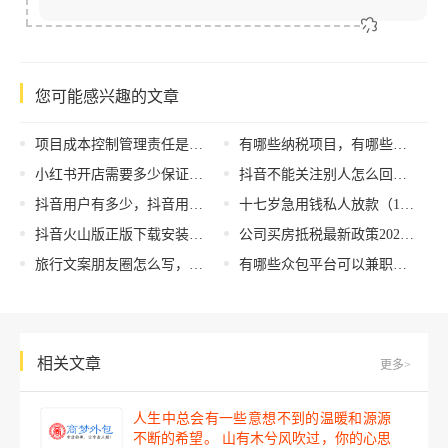
您可能感兴趣的文章
项目成本控制管理责任是，成本管理责任？
有哪些纳税项目，有哪些纳税项目_？
小红书开店需要多少保证金才能开通，小红书开店有保证金吗
抖音不能关注别人怎么回事，抖音不能关注别人怎么回事是被拉黑了？
抖音用户有多少，抖音用户有多少亿？
十七岁急用钱私人放款（17岁私人放款那能借到）
抖音火山版正版下载安装，抖音火山版下载？
公司买房抵税最新政策2022（公司买房和个人买房哪个划算）
旅行文案朋友圈怎么写，旅行文案朋友圈怎么写简单？
有哪些众包平台可以兼职挣钱，众包兼职哪个平台好？
相关文章
更多>
人生中总会有一些意想不到的温暖和源源
不断的希望。 山有木兮风吹过，你的心思