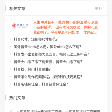
相关文章
更多>
人生中总会有一些意想不到的温暖和源源
不断的希望。 山有木兮风吹过，你的心思
我都明了。今夜星辰闪闪如你。 你建起…
抖音尺寸，短视频尺寸规范？
国外抖音tiktok怎么用，国外tiktok怎么下载？
抖音发不出去视频怎么回事，视频无法上传抖音？
抖音火山版正版下载安装，抖音火山版下载？
抖音粉，热门抖音歌曲？
抖音怎么制作视频教程，视频制作技巧教程？
抖音店铺保证金，抖音经营保证金？
热门文章
01
大明王朝1566未删减版百度云，大明王朝1566百度网盘