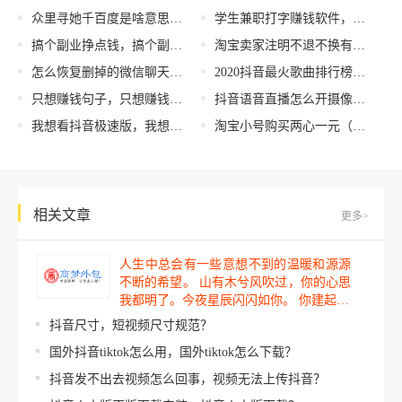
众里寻她千百度是啥意思，众里寻她千百度是什么意思？
学生兼职打字赚钱软件，兼职打字赚钱平台？
搞个副业挣点钱，搞个副业挣点钱的说说
淘宝卖家注明不退不换有效吗，淘宝卖家注明不退不换有效吗 标注七天无理由？
怎么恢复删掉的微信聊天记录，微信聊天记录恢复方法？
2020抖音最火歌曲排行榜，2020抖音最火歌曲排行榜前十名？
只想赚钱句子，只想赚钱句子发朋友圈？
抖音语音直播怎么开摄像头（抖音语音直播怎么开麦克风）
我想看抖音极速版，我想看抖音极速版怎么下载？
淘宝小号购买两心一元（淘宝小号批发网1元）
相关文章
更多>
人生中总会有一些意想不到的温暖和源源
不断的希望。 山有木兮风吹过，你的心思
我都明了。今夜星辰闪闪如你。 你建起…
抖音尺寸，短视频尺寸规范？
国外抖音tiktok怎么用，国外tiktok怎么下载？
抖音发不出去视频怎么回事，视频无法上传抖音？