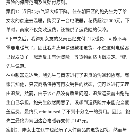
费险的保障范围及其赔付原则。
案例1：近日北京气温大幅下降，住在朝阳区的鲍先生为了给
女友的家送去温暖，购买了一台电暖器，花费超过2000元。下
单时，商家不仅免收运费，还提供了运费险的保障。
“下单之后，我得知女友的父亲已经支付了取暖费，可能不再
需要电暖气了。因此我考虑申请退款和退货。不过这时电暖器
已经发货了，想想反正有运费险，等货物到达再做决定。”鲍
先生说道。
在电暖器送达后，鲍先生与商家进行了退货的沟通和协商。商
家告知他，只要商品保持可再次销售的状态，便可以进行无理
由退货。然而，由于该产品没有质量问题，退货运费需由鲍先
生自己承担。鲍先生欣然同意了，没想到运费险并未能完全覆
盖运费，最终只 reimbursed 了不到十分之一的费用。因此，鲍
先生最终为寄回这台电暖器支付了143元。
案例2：隋女士在辽宁也经历了大件商品的退货困扰，然而与