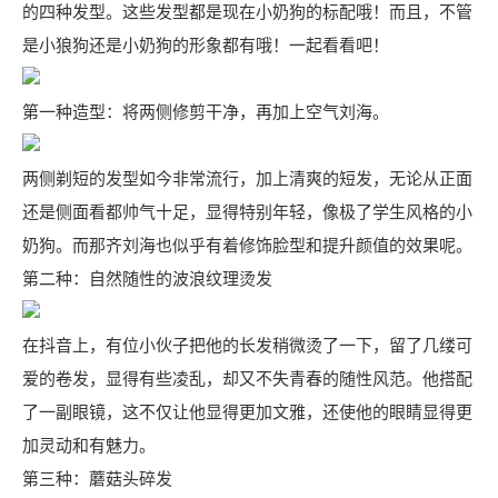
的四种发型。这些发型都是现在小奶狗的标配哦！而且，不管
是小狼狗还是小奶狗的形象都有哦！一起看看吧！
第一种造型：将两侧修剪干净，再加上空气刘海。
两侧剃短的发型如今非常流行，加上清爽的短发，无论从正面
还是侧面看都帅气十足，显得特别年轻，像极了学生风格的小
奶狗。而那齐刘海也似乎有着修饰脸型和提升颜值的效果呢。
第二种：自然随性的波浪纹理烫发
在抖音上，有位小伙子把他的长发稍微烫了一下，留了几缕可
爱的卷发，显得有些凌乱，却又不失青春的随性风范。他搭配
了一副眼镜，这不仅让他显得更加文雅，还使他的眼睛显得更
加灵动和有魅力。
第三种：蘑菇头碎发