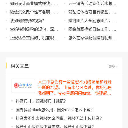
如何设计商业模式赚钱，什么样的商业模式最赚钱？
五一销售活动宣传话术总结怎么写，五一销售活动宣传话术总结简短？
微信怎么改个性签名啊，修改微信个性签名步骤？
驾驶证体检项目有哪些，更换驾驶证体检项目有哪些？
该如何做好短视频？
赚钱图片大全励志图片，赚钱图片大全励志图片高清？
宝妈特别吸粉的短句，深受宝妈喜爱的独特短语？
网络兼职挣钱日结工作，每日结算网络赚钱职业？
正规适合宝妈的手机兼职，正规适合宝妈的手机兼职软件？
怎么在家做配音赚钱呢知乎，如何在家配音赚钱？
相关文章
更多>
人生中总会有一些意想不到的温暖和源源
不断的希望。 山有木兮风吹过，你的心思
我都明了。今夜星辰闪闪如你。 你建起…
抖音尺寸，短视频尺寸规范？
国外抖音tiktok怎么用，国外tiktok怎么下载？
抖音发不出去视频怎么回事，视频无法上传抖音？
抖音火山版正版下载安装，抖音火山版下载？