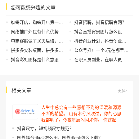
您可能感兴趣的文章
蜘蛛开店，蜘蛛开店第一课时说课稿？
抖音招聘，抖音招聘官网？
网络推广外包有什么优势？企业网络推广外包可行吗？
抖音直播背景图片怎么设置视频，抖音直播背景图片怎么设置视频尺寸？
电商客服做了10天后悔，电商客服值得入坑吗？
抖音创业计划，抖音创业计划书？
拼多多安装桌面，拼多多安装桌面上？
公众号推广一个6元在哪里接（公众号推广一个6元(一天赚100多的小兼职)-都赚米）
抖音彩虹图标是什么意思，抖音彩虹图标是什么意思呀？
在职人员副业，在职人员副业有哪些？
相关文章
更多>
人生中总会有一些意想不到的温暖和源源
不断的希望。 山有木兮风吹过，你的心思
我都明了。今夜星辰闪闪如你。 你建起…
抖音尺寸，短视频尺寸规范？
国外抖音tiktok怎么用，国外tiktok怎么下载？