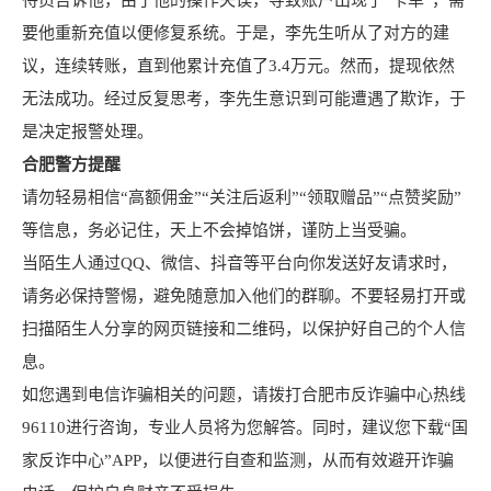
待员告诉他，由于他的操作失误，导致账户出现了“卡单”，需
要他重新充值以便修复系统。于是，李先生听从了对方的建
议，连续转账，直到他累计充值了3.4万元。然而，提现依然
无法成功。经过反复思考，李先生意识到可能遭遇了欺诈，于
是决定报警处理。
合肥警方提醒
请勿轻易相信“高额佣金”“关注后返利”“领取赠品”“点赞奖励”
等信息，务必记住，天上不会掉馅饼，谨防上当受骗。
当陌生人通过QQ、微信、抖音等平台向你发送好友请求时，
请务必保持警惕，避免随意加入他们的群聊。不要轻易打开或
扫描陌生人分享的网页链接和二维码，以保护好自己的个人信
息。
如您遇到电信诈骗相关的问题，请拨打合肥市反诈骗中心热线
96110进行咨询，专业人员将为您解答。同时，建议您下载“国
家反诈中心”APP，以便进行自查和监测，从而有效避开诈骗