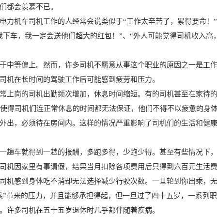
们都会羡慕不已。
电力机车司机工作的人经常会说类似于“工作太辛苦了，累得要命！
我下车，我一定会送他们超大的红包！”、“外人可能觉得司机收入高
于中等偏上。然而，许多司机不愿意从事这个职业的原因之一是工
司机在长时间的驾驶工作后可能感到疲劳和压力。
常上岗的司机出勤频次增加，休息时间缩短。有的司机甚至在家待
况使得司机们连正常休息的时间都无法保证，他们不得不以疲惫的身
外出，必须待在房间内。这样的情况严重影响了司机们的生活和健
一趟车就得到一趟的报酬，多跑多得，少跑少得。甚至有些情况下
司机因家里有事请假，结果当月扣除各项费用后只得到六百元生活
司机感到身体吃不消却无法选择减少行驶次数。一旦轮到你出乘，
乘”带来的压力，并且能够承担得起，但一旦过了四十五岁，一系列
。许多司机在五十五岁退休时几乎都伴随着疾病。