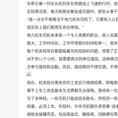
车牵引着一列长长的列车在铁路线上飞速前行时，我
实际情况是，每次和朋友聚会或见面时，那些从事干
“我一点也不想再当干电力机车司机了，只要有人让
但实际上我们是用生命在挣钱。”
电力机车司机本来是一个令人羡慕的职业，收入也属
度大，工作时间长，工作环境相对封闭和单一，很多
每个机务段现在都面临着司机短缺的问题，导致了正
间不到12个小时，就需要再次到单位值班。这种情
次参与值班和出勤。而且，值班期间不得饮酒，不得
现在，机务段对乘务员的工资实行按趟结算，即每跑
果不上车工资连基本生活费都无法保障。曾经有一位
为了多挣钱，一些司机只能加班多跑车，然而另一些
商量，必须上车。年轻时，许多司机额外承受着“连
病就会接踵而至，包括高血压、糖尿病、动脉硬化等