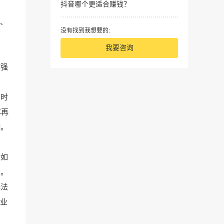
抖音哪个更适合赚钱？
”、
没有找到我想要的:
，
我要咨询
作强
的时
体再
康。
，如
费。
无法
职业