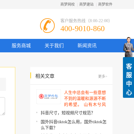
商梦网校
|
商梦建站
|
商梦软件
客户服务热线（8:00-22:00）
400-9010-860
服务商城
关于我们
新闻资讯
客
服
相关文章
更多>
中
心
人生中总会有一些意想
不到的温暖和源源不断
的希望。 山有木兮风
吹过，你的心思我都明
抖音尺寸，短视频尺寸规范？
了。今夜星辰闪闪如
国外抖音tiktok怎么用，国外tiktok怎
你。 你建起…
么下载？