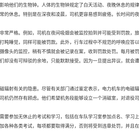
影响他们的生物钟。人体的生物钟规定了白天活动、夜晚休息的规
常的休息。特别是在深夜和凌晨，司机更容易感到疲倦。长时间的
非常严格。例如，司机在夜间吸烟会被监控拍到并可能受到罚款，
打盹睡觉，同样可能被罚款。此外，行车过程中不规范的呼唤应答
摄像头的监控，稍有不慎就会被记录在案，收到罚款处罚。每月被
们却没有可辩驳的余地，只能默默接受。因为一旦提出异议，就会
磁辐射有关的隐患。尽管有关部门通过鉴定表示，电力机车的电磁
司机仍然存有顾虑。他们希望机务段能够设立一个消磁室，对退役
需要参加无休止的考试和学习，包括在车队学习室参加点名、学习
加各种各类考试，每项都要取得满分，否则将受到违章处罚，并且