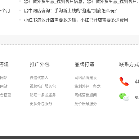
怎样做外贸生意_找到客户信息，怎样做外贸生意_找到客户信息呢？
钱啊？
启中网店咨询：手淘新上线的“逛逛”到底怎么玩？
小红书怎么开店需要多少钱，小红书开店需要多少费用
搭建
推广外包
品牌打造
联系方式
网站
微信代加人
网络品牌建设
4
网站
视频推广服务包
策划外包一条龙
台搭建
贴吧一条龙服务
网络营销顾问
s
更多外包服务
竞价账号服务