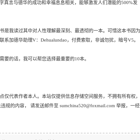
字真言与德华的成功和幸福息息相关，能够激发人们潜能的500%发
书是我读过其中对人性理解最深刻、最透彻的一本。可惜这本书因
加德华助理V：Dehualundao，付费索取，非诚勿扰，暗号V5。
需要的话，我可以帮您选择最重要的10本。
点仅代表作者本人。本站仅提供信息存储空间服务，不拥有所有权
， 请发送邮件至 sumchina520@foxmail.com 举报，一