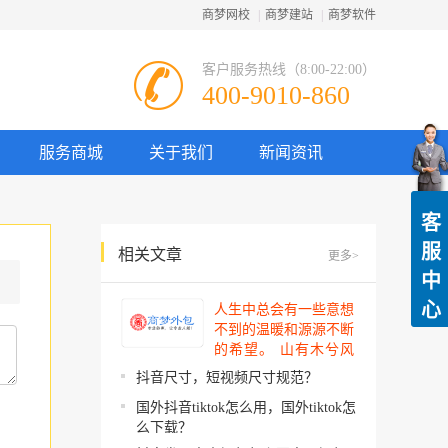
商梦网校
|
商梦建站
|
商梦软件
客户服务热线（8:00-22:00）
400-9010-860
服务商城
关于我们
新闻资讯
客
服
相关文章
更多>
中
心
人生中总会有一些意想
不到的温暖和源源不断
的希望。 山有木兮风
吹过，你的心思我都明
抖音尺寸，短视频尺寸规范？
了。今夜星辰闪闪如
国外抖音tiktok怎么用，国外tiktok怎
你。 你建起…
么下载？