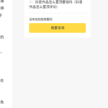
也通
01
抖音作品怎么置顶要钱吗（抖音
作品怎么置顶评论）
力得
于
没有找到我想要的:
我要咨询
义的
豪，
原
人在
避免