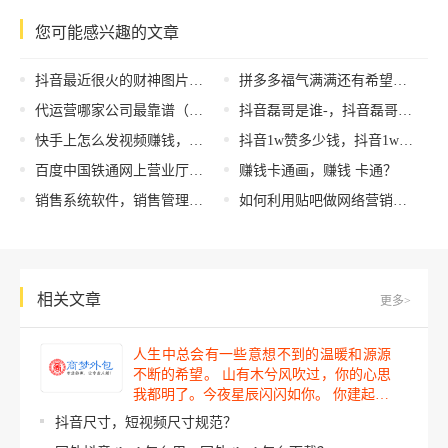
您可能感兴趣的文章
抖音最近很火的财神图片，抖音最近很火的财神图片横屏？
拼多多福气满满还有希望吗，拼多多福气满满还有希望吗图片？
代运营哪家公司最靠谱（代运营公司可靠吗）
抖音磊哥是谁-，抖音磊哥是谁？
快手上怎么发视频赚钱，短视频创收攻略？
抖音1w赞多少钱，抖音1w赞是什么意思
百度中国铁通网上营业厅（中国铁通网上营业厅交费充值）
赚钱卡通画，赚钱 卡通？
销售系统软件，销售管理软件？
如何利用贴吧做网络营销推广？网络推广小白必备！
相关文章
更多>
人生中总会有一些意想不到的温暖和源源
不断的希望。 山有木兮风吹过，你的心思
我都明了。今夜星辰闪闪如你。 你建起…
抖音尺寸，短视频尺寸规范？