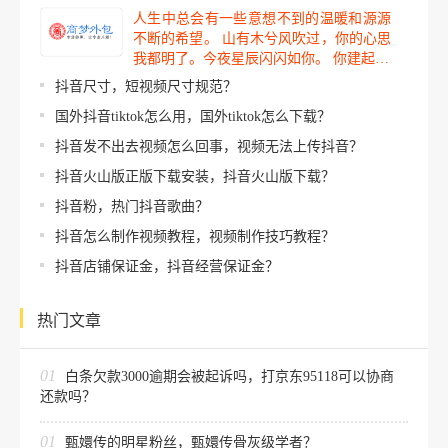
人生中总会有一些意想不到的温暖和源源
不断的希望。 山有木兮风吹过，你的心思
我都明了。今夜星辰闪闪如你。 你建起…
抖音尺寸，短视频尺寸规范？
国外抖音tiktok怎么用，国外tiktok怎么下载？
抖音发不出去视频怎么回事，视频无法上传抖音？
抖音火山版正版下载安装，抖音火山版下载？
抖音粉，热门抖音歌曲？
抖音怎么制作视频教程，视频制作技巧教程？
抖音店铺保证金，抖音经营保证金？
热门文章
01
白条欠款3000逾期会被起诉吗，打京东95118可以协商
还款吗？
01
甄嬛传的明星粉丝，甄嬛传骨灰级学者？