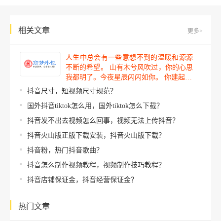
相关文章
更多>
人生中总会有一些意想不到的温暖和源源
不断的希望。 山有木兮风吹过，你的心思
我都明了。今夜星辰闪闪如你。 你建起…
抖音尺寸，短视频尺寸规范？
国外抖音tiktok怎么用，国外tiktok怎么下载？
抖音发不出去视频怎么回事，视频无法上传抖音？
抖音火山版正版下载安装，抖音火山版下载？
抖音粉，热门抖音歌曲？
抖音怎么制作视频教程，视频制作技巧教程？
抖音店铺保证金，抖音经营保证金？
热门文章