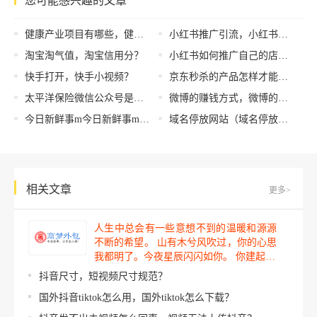
您可能感兴趣的文章
健康产业项目有哪些，健康产业发展项目？
小红书推广引流，小红书浏览量只有几十？
淘宝淘气值，淘宝信用分？
小红书如何推广自己的店铺，小红书 如何推广
快手打开，快手小视频？
京东秒杀的产品怎样才能抢到货（京东秒杀的产品怎样才能抢到券）
太平洋保险微信公众号是多少（太平洋保险微信公众号绑定）
微博的赚钱方式，微博的赚钱方式有哪些？
今日新鲜事m今日新鲜事mba报考条件zea报考条件i_（今日新鲜事mba报考条件ze）
域名停放网站（域名停放被仲裁）
相关文章
更多>
人生中总会有一些意想不到的温暖和源源
不断的希望。 山有木兮风吹过，你的心思
我都明了。今夜星辰闪闪如你。 你建起…
抖音尺寸，短视频尺寸规范？
国外抖音tiktok怎么用，国外tiktok怎么下载？