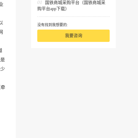
01
国铁商城采购平台（国铁商城采
业
购平台app下载）
以
没有找到我想要的:
网
我要咨询
越
线是
或少
（牵