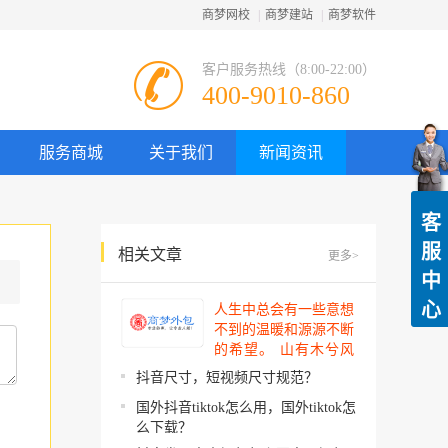
商梦网校
|
商梦建站
|
商梦软件
客户服务热线（8:00-22:00）
400-9010-860
服务商城
关于我们
新闻资讯
客
服
相关文章
更多>
中
心
人生中总会有一些意想
不到的温暖和源源不断
的希望。 山有木兮风
吹过，你的心思我都明
抖音尺寸，短视频尺寸规范？
了。今夜星辰闪闪如
国外抖音tiktok怎么用，国外tiktok怎
你。 你建起…
么下载？