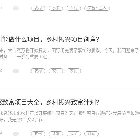
11
农村
水果
乡村
面包车主人
居民
村能做什么项目，乡村振兴项目创意？
来，大自然万物开始复苏，田野间充满了繁忙的景象。今天，我们迎来了
时刻——一系列重要工程…
07
农村
农业
农民
展致富项目大全，乡村振兴致富计划？
来谈谈未来农村可以开展哪些项目？又有哪些项目有很好的发展前景和赚
好，我是“乡土交流”节…
03
农村
致富
大全
计划