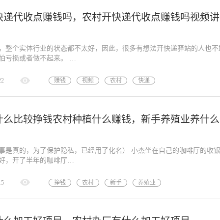
快递代收点赚钱吗，农村开快递代收点赚钱吗视频讲
，整个实体行业的状态都不太好，因此，很多有想法开快递驿站的人也不
怕亏损或者做不起来。 …
22
赚钱
视频
农村
快递
收点
讲解
什么比较挣钱农村种植什么赚钱，新手养殖业养什么
事是真的，为了保护隐私，已经用了化名） 小杰坐在自己的咖啡厅的收
好，开了半年的咖啡厅…
15
挣钱
农村
新手
养殖业
种植