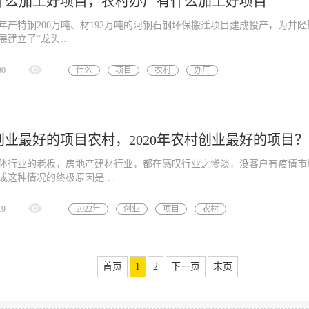
什么加工好项目，农村办厂有什么加工好项目
，年产特钢200万吨、材192万吨的河钢石钢环保搬迁项目建成投产，为井陉
展建立了“龙头…
30
什么
项目
农村
办厂
加工
年创业最好的项目农村，2020年农村创业最好的项目？
体行业的老板，房地产建材行业，都在感叹行业之惨淡，没客户有疫情市
成这种情况的终极原因是…
19
2022年
创业
项目
农村
2020年
首页
1
2
下一页
末页