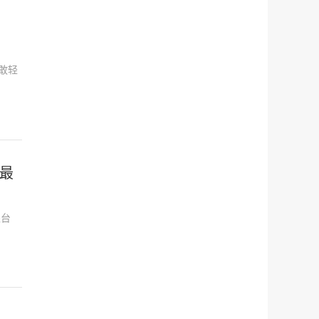
敢轻
最
银台