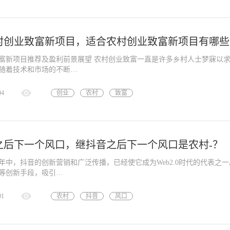
乡村
振兴
村创业致富新项目，适合农村创业致富新项目有哪些
富新项目推荐及盈利前景展望 农村创业致富一直是许多乡村人士梦寐以
随着技术和市场的不断…
04
创业
农村
致富
之后下一个风口，继抖音之后下一个风口是农村-？
年中，抖音的创新营销和广泛传播，已经使它成为Web2.0时代的代表之一
等创新手段，吸引…
01
农村
抖音
风口