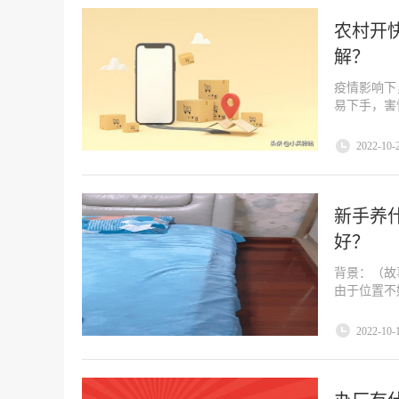
农村开
解？
疫情影响下
易下手，害
2022-10-
新手养
好？
背景：（故
由于位置不
2022-10-