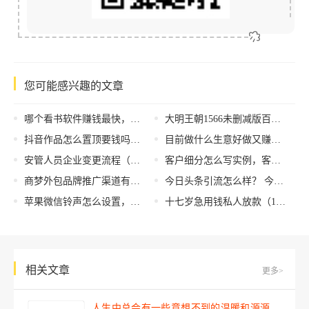
您可能感兴趣的文章
哪个看书软件赚钱最快，看书软件赚钱攻略？
大明王朝1566未删减版百度云，大明王朝1566百度网盘资源？
抖音作品怎么置顶要钱吗（抖音作品怎么置顶评论）
目前做什么生意好做又赚钱，创业项目有哪些赚钱？
安管人员企业变更流程（安管人员考核证书企业变更流程）
客户细分怎么写实例，客户细分怎么写实例分析？
商梦外包品牌推广渠道有哪些？企业如何借力提升品牌影响力？
今日头条引流怎么样？ 今日头条怎么推广引流？
苹果微信铃声怎么设置，微信设置苹果铃声？
十七岁急用钱私人放款（17岁私人放款那能借到）
相关文章
更多>
人生中总会有一些意想不到的温暖和源源