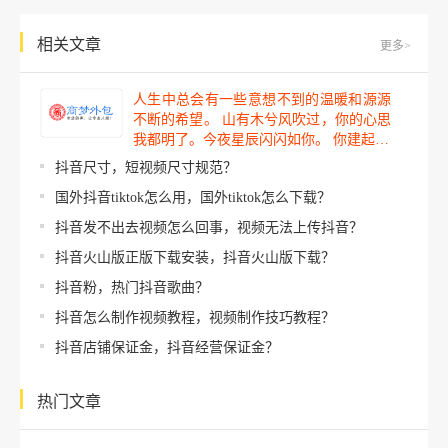
相关文章
更多>
人生中总会有一些意想不到的温暖和源源
不断的希望。 山有木兮风吹过，你的心思
我都明了。今夜星辰闪闪如你。 你建起…
抖音尺寸，短视频尺寸规范？
国外抖音tiktok怎么用，国外tiktok怎么下载？
抖音发不出去视频怎么回事，视频无法上传抖音？
抖音火山版正版下载安装，抖音火山版下载？
抖音粉，热门抖音歌曲？
抖音怎么制作视频教程，视频制作技巧教程？
抖音店铺保证金，抖音经营保证金？
热门文章