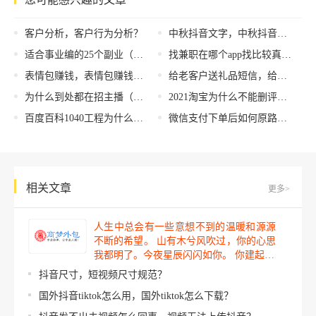
客户分析，客户行为分析？
中秋抖音文字，中秋抖音文案简短？
适合事业编的25个副业（事业编可以搞什么副业）
找兼职在哪个app找比较真实可靠，兼职招聘可信平台推荐？
表情包赚钱，表情包赚钱平台？
给老客户送礼品短信，给老客户送礼品短信怎么写？
为什么到处都在招主播（为什么直播公司喜欢招主播）
2021淘宝为什么不能删评价了，淘宝评价删除原因2021？
百度百科1040工程为什么保密，1040国家二级保密项目实物是什么？
微信支付下单后如何原路返回呢
相关文章
更多>
人生中总会有一些意想不到的温暖和源源
不断的希望。 山有木兮风吹过，你的心思
我都明了。今夜星辰闪闪如你。 你建起…
抖音尺寸，短视频尺寸规范？
国外抖音tiktok怎么用，国外tiktok怎么下载？