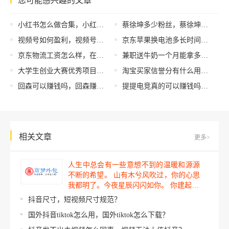
您可能感兴趣的文章
小红书怎么做合集，小红书怎么做合集分类？
蔡徐坤多少粉丝，蔡徐坤粉丝数量？
视频号如何盈利，视频号盈利方法？
京东苹果换电池多长时间，京东自营苹果手机换电池？
京东物流工资怎么样，在京东物流上班待遇怎么样？
兼职送牛奶一个月能拿多少钱啊，兼职送牛奶一个月能拿多少钱啊工资？
大学生创业大赛优秀项目名称，大学生创业大赛优秀项目名称怎么写？
淘宝买家信誉分有什么用（淘宝买家信誉分怎么提升）
回森可以赚钱吗，回森赚钱攻略？
提提电竞真的可以赚钱吗，提提电竞真的可以赚钱吗？
相关文章
更多>
人生中总会有一些意想不到的温暖和源源
不断的希望。 山有木兮风吹过，你的心思
我都明了。今夜星辰闪闪如你。 你建起…
抖音尺寸，短视频尺寸规范？
国外抖音tiktok怎么用，国外tiktok怎么下载？