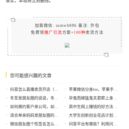
查实，本站将立刻删除。
加我微信: sumwb886 备注: 外包
免费领
推广引流
方案+
100种
卖货方法
您可能感兴趣的文章
抖音怎么直播卖货开店（抖音怎么直播卖货和商家合作）
苹果微信分身ios，苹果手机微信多开工具？
冬至发朋友圈的说说，冬至发朋友圈的说说短句？
孕鬼而嫁猛鬼夫君欺上身全文免费阅读（孕鬼游戏）
如何邀约客户来公司，如何邀约客户来公司参观？
高中生网上赚钱的好方法（网上赚钱的好方法有哪些）
适合单亲妈妈发朋友圈的短句有哪些呢，适合单亲妈妈发朋友圈的短句有哪些文案？
大学生创新创业花店计划书17页，大学生创新创业花店计划书免费？
微信朋友圈个性签名怎么设置，朋友圈个性签名设置？
问答平台有哪些？利用问答平台做网络营销推广有什么优势？