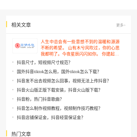
相关文章
更多>
人生中总会有一些意想不到的温暖和源源
不断的希望。 山有木兮风吹过，你的心思
我都明了。今夜星辰闪闪如你。 你建起…
抖音尺寸，短视频尺寸规范？
国外抖音tiktok怎么用，国外tiktok怎么下载？
抖音发不出去视频怎么回事，视频无法上传抖音？
抖音火山版正版下载安装，抖音火山版下载？
抖音粉，热门抖音歌曲？
抖音怎么制作视频教程，视频制作技巧教程？
抖音店铺保证金，抖音经营保证金？
热门文章