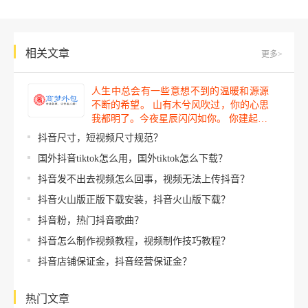
相关文章
更多>
人生中总会有一些意想不到的温暖和源源
不断的希望。 山有木兮风吹过，你的心思
我都明了。今夜星辰闪闪如你。 你建起…
抖音尺寸，短视频尺寸规范？
国外抖音tiktok怎么用，国外tiktok怎么下载？
抖音发不出去视频怎么回事，视频无法上传抖音？
抖音火山版正版下载安装，抖音火山版下载？
抖音粉，热门抖音歌曲？
抖音怎么制作视频教程，视频制作技巧教程？
抖音店铺保证金，抖音经营保证金？
热门文章