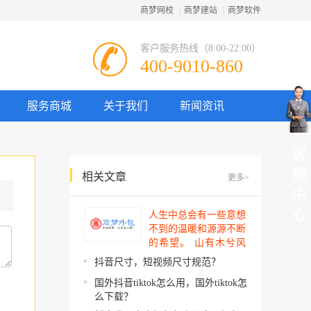
商梦网校
|
商梦建站
|
商梦软件
客户服务热线（8:00-22:00）
400-9010-860
服务商城
关于我们
新闻资讯
客
服
相关文章
更多>
中
心
人生中总会有一些意想
不到的温暖和源源不断
的希望。 山有木兮风
吹过，你的心思我都明
抖音尺寸，短视频尺寸规范？
了。今夜星辰闪闪如
国外抖音tiktok怎么用，国外tiktok怎
你。 你建起…
么下载？