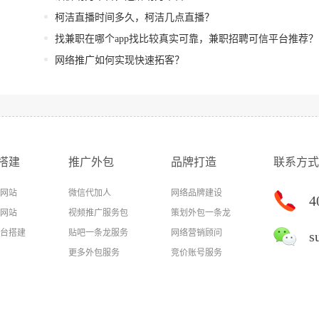
柯洁直播时间多久，柯洁几点直播？
找兼职在哪个app找比较真实可靠，兼职招聘可信平台推荐？
）
网络推广如何实现快速拓客？
搭建
推广外包
品牌打造
联系方式
网站
微信代加人
网络品牌建设
4
网站
视频推广服务包
策划外包一条龙
台搭建
贴吧一条龙服务
网络营销顾问
s
更多外包服务
竞价账号服务