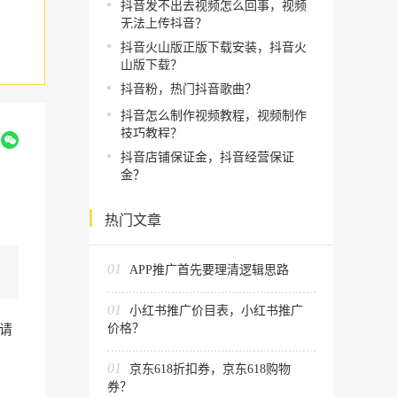
抖音发不出去视频怎么回事，视频
无法上传抖音？
抖音火山版正版下载安装，抖音火
山版下载？
抖音粉，热门抖音歌曲？
抖音怎么制作视频教程，视频制作
技巧教程？
到
抖音店铺保证金，抖音经营保证
金？
热门文章
01
APP推广首先要理清逻辑思路
01
小红书推广价目表，小红书推广
价格？
请
01
京东618折扣券，京东618购物
券？