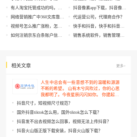
有人淘宝托管成功的吗，有人淘宝托管成功的吗是真的吗？
抖音像素app下载，抖音像素app下载安装？
网络营销推广中360文库靠谱吗！
代运营公司，代理商合作？
视频号怎么推广涨粉，怎样增加视频号粉丝量？
快手和抖音，快手和抖音谁实力更强
如何注销京东白条账户信息，如何注销京东白条账户手机号？
销售系统软件，销售管理软件？
相关文章
更多>
人生中总会有一些意想不到的温暖和源源
不断的希望。 山有木兮风吹过，你的心思
我都明了。今夜星辰闪闪如你。 你建起…
抖音尺寸，短视频尺寸规范？
国外抖音tiktok怎么用，国外tiktok怎么下载？
抖音发不出去视频怎么回事，视频无法上传抖音？
抖音火山版正版下载安装，抖音火山版下载？