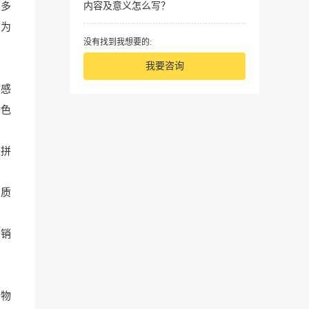
内容及意义怎么写？
多多
，为
没有找到我想要的:
我要咨询
敏感
特色
是拼
品质
开销
购物