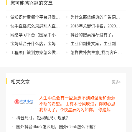
您可能感兴趣的文章
做知识付费哪个平台好做（知识付费项目怎么样）
为什么那些经典的广告词被广泛流传？
快手直播怎么录屏别人直播视频，快手直播怎么录屏别人直播视频苹果手机？
2018年关键词排名，2020关键词排名
网络学习平台（国家中小学网络云平台免费网课）
抖音的搜索推荐没有了，搜索推荐功能消失了？
宝妈适合开什么店，宝妈一人适合开什么店？
主业和副业文案，主业副业一起发展的说说
工程项目策划方案怎么做，工程项目策划方案怎么做的？
怎样做外贸生意_找到客户信息，怎样做外贸生意_找到客户信息呢？
相关文章
更多>
人生中总会有一些意想不到的温暖和源源
不断的希望。 山有木兮风吹过，你的心思
我都明了。今夜星辰闪闪如你。 你建起…
抖音尺寸，短视频尺寸规范？
国外抖音tiktok怎么用，国外tiktok怎么下载？