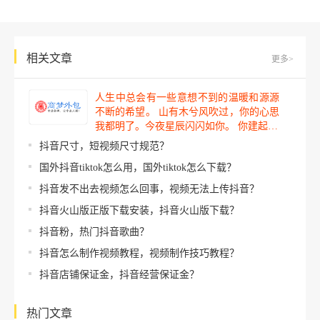
相关文章
更多>
人生中总会有一些意想不到的温暖和源源
不断的希望。 山有木兮风吹过，你的心思
我都明了。今夜星辰闪闪如你。 你建起…
抖音尺寸，短视频尺寸规范？
国外抖音tiktok怎么用，国外tiktok怎么下载？
抖音发不出去视频怎么回事，视频无法上传抖音？
抖音火山版正版下载安装，抖音火山版下载？
抖音粉，热门抖音歌曲？
抖音怎么制作视频教程，视频制作技巧教程？
抖音店铺保证金，抖音经营保证金？
热门文章