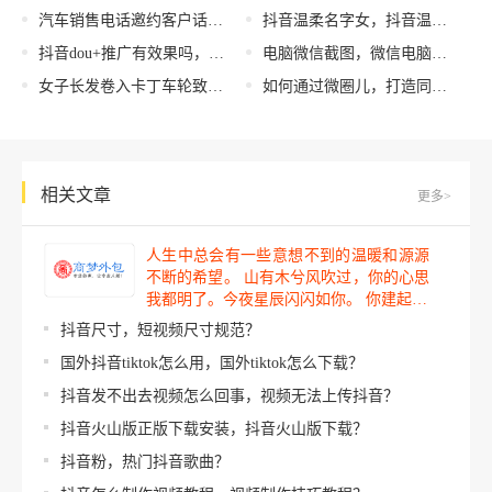
汽车销售电话邀约客户话术，汽车销售电话邀约客户话术模板？
抖音温柔名字女，抖音温柔名字女网名？
抖音dou+推广有效果吗，抖音推广效果调研？
电脑微信截图，微信电脑版截图教程？
女子长发卷入卡丁车轮致头皮撕脱，女子长发卷入卡丁车轮致头皮撕脱骨折？
如何通过微圈儿，打造同城信息O2O平台
相关文章
更多>
人生中总会有一些意想不到的温暖和源源
不断的希望。 山有木兮风吹过，你的心思
我都明了。今夜星辰闪闪如你。 你建起…
抖音尺寸，短视频尺寸规范？
国外抖音tiktok怎么用，国外tiktok怎么下载？
抖音发不出去视频怎么回事，视频无法上传抖音？
抖音火山版正版下载安装，抖音火山版下载？
抖音粉，热门抖音歌曲？