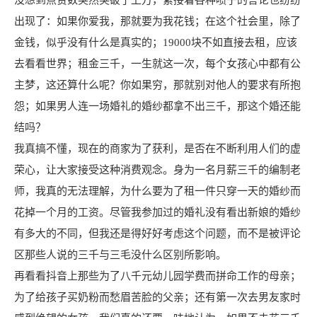
没想到点赞数突然突破了上万，紧接着各种喷子的言论也纷纷
出现了：如果你爱我，那就要为我花钱；在这个社会里，除了
金钱，似乎没有什么是真实的；19000块不如直接去租，应该
去看看世界；租金三千，一生就这一次，每个女孩心中都有公
主梦，这还算什么呢？你如果穷，那就别对他人的要求有所抱
怨；如果男人连一场婚礼的婚纱都拿不出三千，那这个婚还能
结吗？
我真搞不懂，现在的商家为了获利，是否在不断利用人们的虚
荣心，让大家接受这种消费观念。身为一名月薪三千的编制老
师，我真的无法理解，为什么要为了租一件只穿一天的婚纱而
花掉一个月的工资。尽管我参加过的婚礼没有看出新娘的婚纱
有多大的不同，但我还是得好好考虑这个问题，而不是被评论
区那些人说的三千与三毛没什么区别所影响。
再看看抖音上那些为了八千元幼儿园学费而拼命工作的母亲；
为了给孩子买奶粉而愁眉苦脸的父亲；还有第一次去男友家时