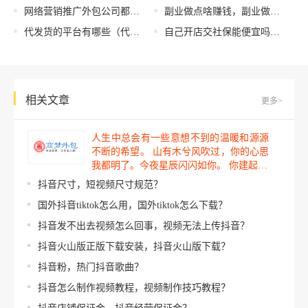
网络营销推广外包公司都在用的免费推广方法有哪些？
副业做点啥赚钱，副业做点什么好
代发货的平台有哪些（代发货是什么）
自己开店交社保能便宜吗，个人开店社保费用？
相关文章
更多>
人生中总会有一些意想不到的温暖和源源
不断的希望。 山有木兮风吹过，你的心思
我都明了。今夜星辰闪闪如你。 你建起…
抖音尺寸，短视频尺寸规范？
国外抖音tiktok怎么用，国外tiktok怎么下载？
抖音发不出去视频怎么回事，视频无法上传抖音？
抖音火山版正版下载安装，抖音火山版下载？
抖音粉，热门抖音歌曲？
抖音怎么制作视频教程，视频制作技巧教程？