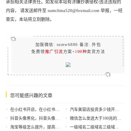
承担相关法律责任。如发现本站有涉嫌抄袭侵权/违法违规的
内容， 请发送邮件至 sumchina520@foxmail.com 举报，一经
查实，本站将立刻删除。
加我微信: sumwb886 备注: 外包
免费领
推广引流
方案+
100种
卖货方法
您可能感兴趣的文章
在小红书开店，在小红书开店铺需要保证金吗
汽车美容店投资多少钱开店，汽车美容店开店成本？
抖音头像黑化，抖音头像黑化图片？
微信怎么发送大于100兆的文件，文件传输技巧？
淘宝等级怎么提升，提高淘宝等级方法？
一级域名二级域名三级域名的区别（什么是顶级域名,二级域名和三级域名）