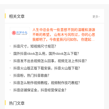
相关文章
更多>
人生中总会有一些意想不到的温暖和源源
不断的希望。 山有木兮风吹过，你的心思
我都明了。今夜星辰闪闪如你。 你建起…
抖音尺寸，短视频尺寸规范？
国外抖音tiktok怎么用，国外tiktok怎么下载？
抖音发不出去视频怎么回事，视频无法上传抖音？
抖音火山版正版下载安装，抖音火山版下载？
抖音粉，热门抖音歌曲？
抖音怎么制作视频教程，视频制作技巧教程？
抖音店铺保证金，抖音经营保证金？
热门文章