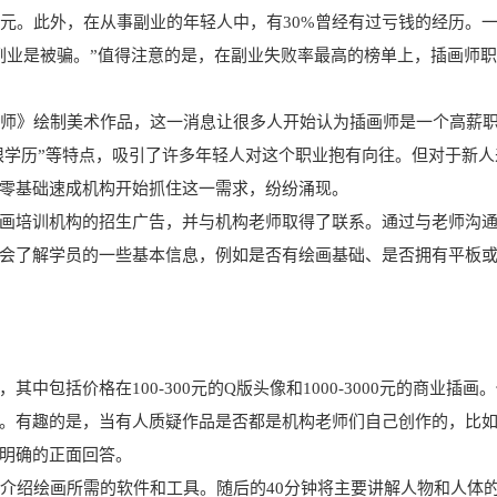
00元。此外，在从事副业的年轻人中，有30%曾经有过亏钱的经历。
副业是被骗。”值得注意的是，在副业失败率最高的榜单上，插画师
阳师》绘制美术作品，这一消息让很多人开始认为插画师是一个高薪
不限学历”等特点，吸引了许多年轻人对这个职业抱有向往。但对于新人
零基础速成机构开始抓住这一需求，纷纷涌现。
画培训机构的招生广告，并与机构老师取得了联系。通过与老师沟
会了解学员的一些基本信息，例如是否有绘画基础、是否拥有平板
包括价格在100-300元的Q版头像和1000-3000元的商业插画
。有趣的是，当有人质疑作品是否都是机构老师们自己创作的，比
出明确的正面回答。
师介绍绘画所需的软件和工具。随后的40分钟将主要讲解人物和人体