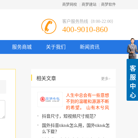
商梦网校
|
商梦建站
|
商梦软件
客户服务热线（8:00-22:00）
400-9010-860
服务商城
关于我们
新闻资讯
客
服
相关文章
更多>
中
心
人生中总会有一些意想
不到的温暖和源源不断
的希望。 山有木兮风
吹过，你的心思我都明
抖音尺寸，短视频尺寸规范？
了。今夜星辰闪闪如
国外抖音tiktok怎么用，国外tiktok怎
你。 你建起…
么下载？