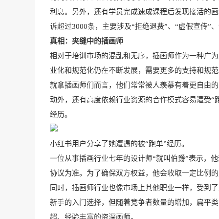
利息。另外，还有学员完成速成课程后发现接活的画
诉超过3000条，主要涉及“拒绝退费”、“虚假宣传”
真相：夹缝中的插画师
相对于培训市场的混乱和无序，插画师作为一种广为
业化和规范化仍在不断发展，需要更多的支持和规范
就拿插画师们而言，他们常常被人羡慕有着更自由的
动外，还有高度依赖行业资源的合作模式容易遭受“
经历。
小红书用户分享了她遭遇的被“跑单”经历。
一位从事插画行业七年的设计师“就叫伯爵”表示，
协议为准。为了确保双方权益，他会收取一定比例的
同时，插画师行业也像市场上其他职业一样，受到了
新手的入门选择，但随着竞争者数量的增加，扁平类
超、经验丰富的资深画师。