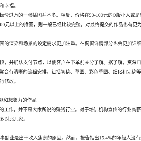
和幸福。
标价过万的一张插图并不多。相反，价格在50-100元的Q版小人或是
1000元以上的插图，则一般已经比较完整，对最终提交的作品也有更
围的渲染和场景的设定需求更加注重。在橱窗详情部分也会更加详
段，并确认支付节点，以便客户在下单前充分了解。据了解，资深
通常会有清晰的流程安排，包括初稿、草图、彩色草图、细化和完稿
行修改。
童趣和想象力的作品。
苦的工作，并不是大家所说的赚钱行业。对于培训机构宣传的行业高
多对比几家。
从事副业是出于收入焦虑的原因。然而，报告指出15.4%的年轻人没有