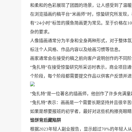
和柔和的色彩展现了团圆的场景，让人感受到了温暖
在浏览插画约稿平台“米画师”时，惊蛰研究所发现，
有“24小时”标签的摸鱼简画更为常见。至于价格在
杂的要求。
人像插画通常分为半身和全身两种形式，对于整体氛
标注个人风格、作品内容以及绘画习惯等信息。
画家通常会在接受约稿之前向客户说明创作的不同阶
“兔扎特”在接受惊蛰研究所采访时表示，商业项目
个阶段，每个阶段都需要提交作品以供客户反馈并进
"兔扎特"是一位著名的插画师，他创作了许多充满
“兔扎特”表示：画画是一个需要长期坚持并且很辛
如果是想要报班的初学者，最好对这些机构擦亮眼睛
馅饼背后藏陷阱
根据2023年轻人副业报告，显示超过70%的年轻人