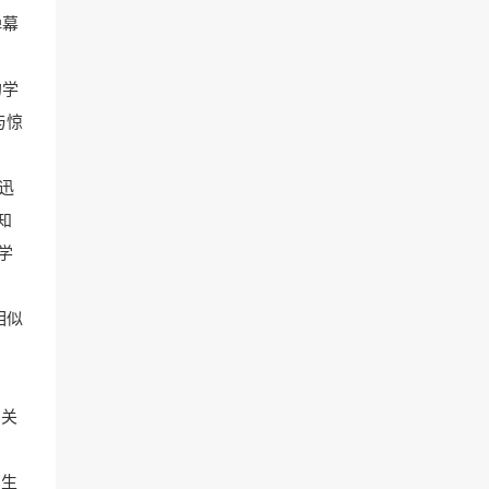
弹幕
的学
与惊
迅
知
学
相似
多关
产生