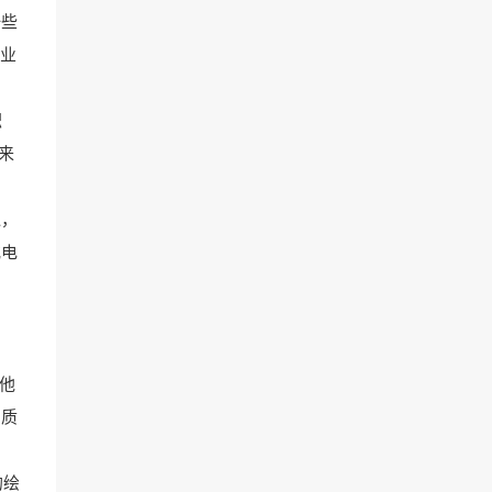
一些
职业
职
来
通，
或电
。他
如质
的绘