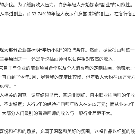
”的步伐。为了缓解收入压力，许多年轻人开始探索“副业”的可能性。
曾从事过副业，而53.74%的年轻人表示有意尝试新的副业。在各行各
所发现大部分企业都标明“学历不限”的招聘条件。然而，尽管插画师这
主要原因之一，还是听说插画师可以获得相对较高的收入。
要来自于与企业的商业项目合作以及个人消费者的定制插画。他表示：
一直画到了今年3月，尽管我的速度比较慢，但年收入大约在10万元
0元。”
收入相关的调查。调查结果显示，普通非网红、自由职业插画师的年
，不太稳定；入行5年的经验插画师年收入在6-15万元；而从业6-8年
出，大部分入门级别的普通画师的收入与一般行业差距不大。
的喜悦和祥和的场景，充满了温馨和美好的氛围。这幅作品以细腻的