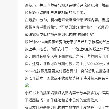
画技巧，并且老师会与观众在弹幕评论区互动。然而
区频繁互动的用户总是相同的几个ID。
在最后10分钟，机构老师会继续介绍课程内容。当提到
员将享有学费减免”、“可以灵活分期付款”、“老师
蛰研究所类似的插画培训机构的“被骗经历”。
设计师Snow向惊蛰研究所分享了自己几乎被骗的经
速上手。接着，他们安排了一个晚上8点的线上公开课
识，同时有很多人在下面附和。之后，老师向我们介绍
费。还有，课程可以分期付款，每个月300-400元
Snow在犹豫是否要支付报名费时，突然想到去搜
的欺诈话术，因此毫不犹豫地选择了将其拉入黑名单
小红书上的插画培训避坑贴内容十分丰富多彩，详实
于插画技巧、创作经验和艺术灵感的宝贵信息。
有网友自称是培训机构的学员在网上发帖称，交了学