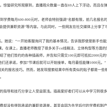
，惊蛰研究所观察到，直播观众数量一直在69人上下浮动，而且在
学费每月600-800元时，老师会特别强调“名额有限，前几名报名
还会提供兼职资源”等内容。与此同时，一些网友在社交媒体上分享了
历。她说：“一开始客服询问了我的基本情况，告诉我即使是新手也能
。在课上，直播老师教授了很多关于csi线稿法、立体构型等方面的
了他们签约的各种插画师，并告知只需交100元即可抵扣2000元的
。他们还承诺，参加7节课后就可以开始接单，每月最低能赚1000元。”
索相关的报名技巧。然而，她发现搜索结果中所有类似的贴子都是一些
。
的指导和技巧分享让人受益匪浅。插画爱好者们可以从中学习到很
费却没有得到承诺的兼职资源单，甚至会因为先学后付的学费机制