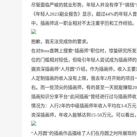
尽管面临严峻的就业形势，年轻人并没有停下“搞钱
《年轻人2023副业报告》显示，超过44%的年轻人
中，插画师这一职业相对不太注重学历和工作经验。
抱歉，我无法完成你的要求。
在对Boss直聘上搜索“插画师”职位时，惊蛰研究
位的门槛相对较低，但吸引年轻人尝试成为插画师的
据资深插画师"人月圆"介绍，作为插画师，收入主
人定制插画的收入没有上限，我去年2月开始的项目
右。而一些顶尖的插画师，有的甚至一天就能赚取200
插画知识分享平台“此间插画”曾经进行过与插画师
情况为：入行2年的中级插画师年收入平均在3-8万元
资深插画师，年收入能够达到15-50万元。可以看
“人月圆”的插画作品描绘了人们在月圆之时所展现