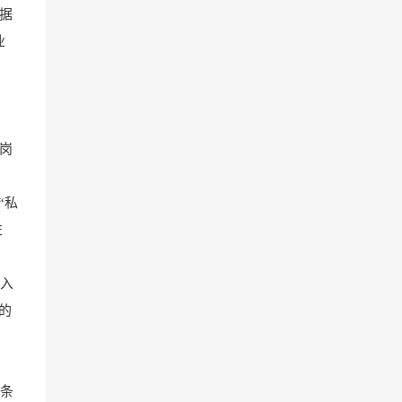
据
业
一岗
“私
左
收入
的
线条