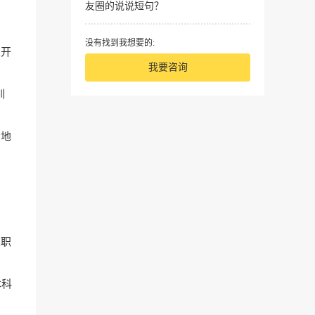
友圈的说说短句？
没有找到我想要的:
人开
我要咨询
训
功地
求职
本科