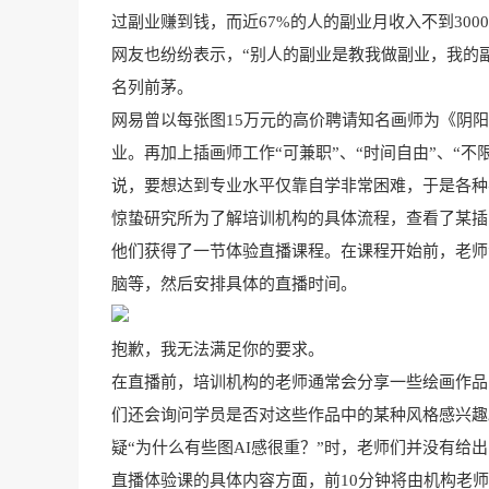
过副业赚到钱，而近67%的人的副业月收入不到30
网友也纷纷表示，“别人的副业是教我做副业，我的
名列前茅。
网易曾以每张图15万元的高价聘请知名画师为《阴
业。再加上插画师工作“可兼职”、“时间自由”、“
说，要想达到专业水平仅靠自学非常困难，于是各种
惊蛰研究所为了解培训机构的具体流程，查看了某插
他们获得了一节体验直播课程。在课程开始前，老师
脑等，然后安排具体的直播时间。
抱歉，我无法满足你的要求。
在直播前，培训机构的老师通常会分享一些绘画作品，其中
们还会询问学员是否对这些作品中的某种风格感兴趣
疑“为什么有些图AI感很重？”时，老师们并没有给
直播体验课的具体内容方面，前10分钟将由机构老