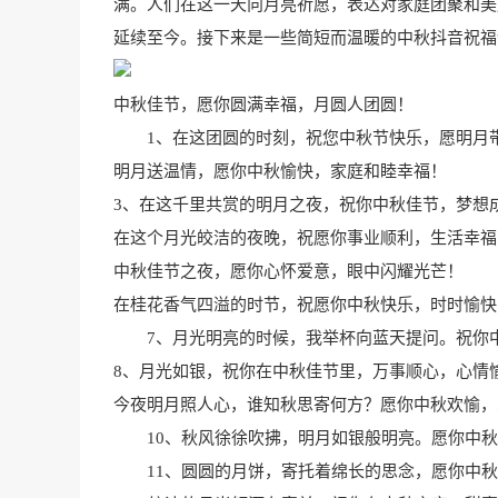
满。人们在这一天向月亮祈愿，表达对家庭团聚和美
延续至今。接下来是一些简短而温暖的中秋抖音祝福
中秋佳节，愿你圆满幸福，月圆人团圆！
1、在这团圆的时刻，祝您中秋节快乐，愿明月
明月送温情，愿你中秋愉快，家庭和睦幸福！
3、在这千里共赏的明月之夜，祝你中秋佳节，梦想
在这个月光皎洁的夜晚，祝愿你事业顺利，生活幸福
中秋佳节之夜，愿你心怀爱意，眼中闪耀光芒！
在桂花香气四溢的时节，祝愿你中秋快乐，时时愉快
7、月光明亮的时候，我举杯向蓝天提问。祝你中
8、月光如银，祝你在中秋佳节里，万事顺心，心情
今夜明月照人心，谁知秋思寄何方？愿你中秋欢愉，
10、秋风徐徐吹拂，明月如银般明亮。愿你中秋
11、圆圆的月饼，寄托着绵长的思念，愿你中秋