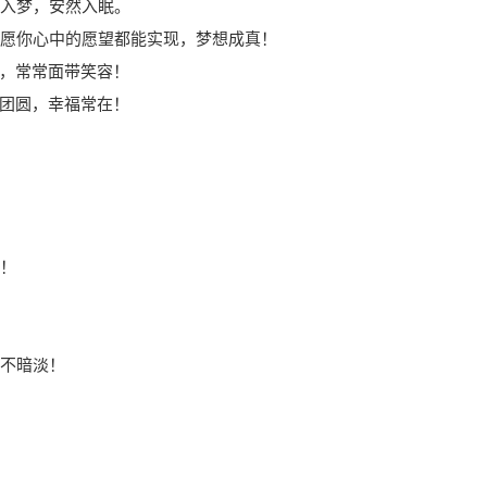
蜜入梦，安然入眠。
愿你心中的愿望都能实现，梦想成真！
，常常面带笑容！
团圆，幸福常在！
悦！
永不暗淡！