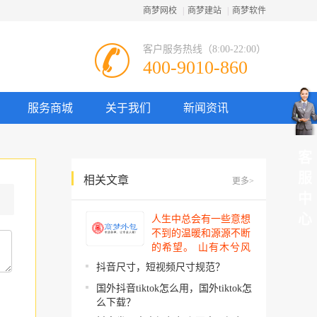
商梦网校
|
商梦建站
|
商梦软件
客户服务热线（8:00-22:00）
400-9010-860
服务商城
关于我们
新闻资讯
客
服
相关文章
更多>
中
心
人生中总会有一些意想
不到的温暖和源源不断
的希望。 山有木兮风
吹过，你的心思我都明
抖音尺寸，短视频尺寸规范？
了。今夜星辰闪闪如
国外抖音tiktok怎么用，国外tiktok怎
你。 你建起…
么下载？