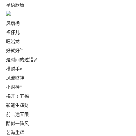
星语欣愿
风扇杨
福仔儿
旺岩龙
好就好﹄
是时间的过错〆
横财手y
风流财神
小财神”
梅开﹚五福
彩笔生辉财
前﹁途无限
酷似一阵风
艺海生辉