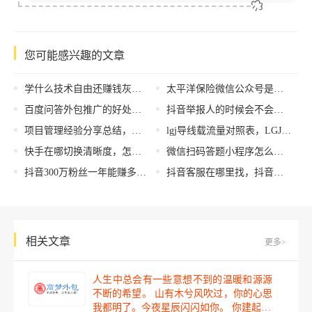
您可能感兴趣的文章
学什么技术自由还赚钱灰色，学什么技术挣钱多自由？
太平洋保险微信公众号是多少（太平洋保险微信公众号绑定）
百度问答外包推广的好处（二）
抖音举报人的时候会不会被对方发现直播，抖音举报人的时候会不会被对方发现直播视频？
项目管理经验分享总结，项目管理经验分享总结ppt？
lgj导线载流量对照表，LGJ导线载流量对照表？
快手在哪切换清晰度，怎样切换快手清晰度？
微信扫码答题小程序怎么做，微信扫码答题小程序怎么做的？
抖音300万粉丝一年能赚多少钱，300万粉丝抖音赚钱？
抖音客服在哪里找，抖音客服在哪里找出来
相关文章
更多>
人生中总会有一些意想不到的温暖和源源
不断的希望。 山有木兮风吹过，你的心思
我都明了。今夜星辰闪闪如你。 你建起…