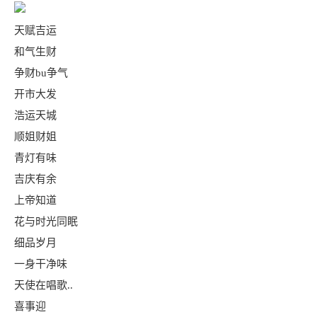
天赋吉运
和气生财
争财bu争气
开市大发
浩运天城
顺姐财姐
青灯有味
吉庆有余
上帝知道
花与时光同眠
细品岁月
一身干净味
天使在唱歌..
喜事迎