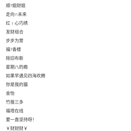
顺?姐财姐
走向∩未来
红﹚心巧绣
发财组合
步步为营
福?香楼
除旧布新
星期八的瘾
如果早遇见四海欢腾
你是我的猫
金怡
竹报三多
福塔在线
要一直坚持呀！
￥财财财￥