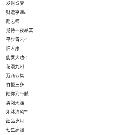
发财≦梦
财运亨通ε
励志师＾
期待一夜暴富
平步青云<
旧人序
能奏大功<
花漫九州
万商云集
竹报三多
陪你到ㄣ腻
勇闯天涯
如沐清风""
细品岁月
七星高照