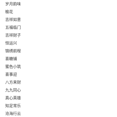
岁月韵味
榆花
吉祥如意
五福临门
吉祥财子
恒运兴
锦绣前程
喜糖铺
蜜色小筑
喜事迎
八方来财
九九同心
真心英雄
知足常乐
沧海行云