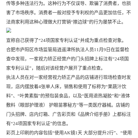
传等多种违法行为。这种行为不仅误导、欺骗了消费者，也损
害了市场秩序。消费者一般对授予专利权的产品更加信任，不
法商家利用这种心理做大打营销“擦边球”的行为屡禁不止。
宣称自己获得了“24项国家专利认证”并成为重点检查对象。
合肥市庐阳区市场监管局逍遥津所执法人员11月9日在监督检
查中发现，一家视力矫正经营户的门头招牌上标注有“24项国
家专利认证”，随后对该经营户展开了重点检查。
执法人员在对一家经营视力矫正产品的店铺进行现场检查时发
现，店内摆放着4张单人床，销售和使用了标称为“果蔬汁饮
料”、“叶黄素脂”的预包装食品，以及“医用退热凝胶”和“液体
敷料（眼部护理液） 护眼苗寨秘方”等一类医疗器械。店铺的
门头招牌、店内灯箱、广告彩页和《品牌介绍手册》上都标注
有“24项国家专利认证”的信息。
彩页上印刷的内容包括“使用AK镜1天 大部分提升2行”、“使用