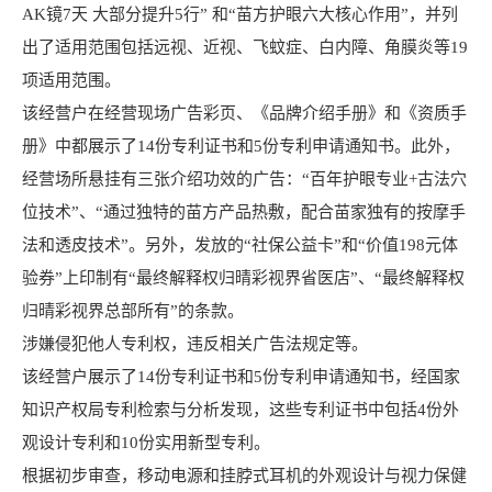
AK镜7天 大部分提升5行” 和“苗方护眼六大核心作用”，并列
出了适用范围包括远视、近视、飞蚊症、白内障、角膜炎等19
项适用范围。
该经营户在经营现场广告彩页、《品牌介绍手册》和《资质手
册》中都展示了14份专利证书和5份专利申请通知书。此外，
经营场所悬挂有三张介绍功效的广告：“百年护眼专业+古法穴
位技术”、“通过独特的苗方产品热敷，配合苗家独有的按摩手
法和透皮技术”。另外，发放的“社保公益卡”和“价值198元体
验券”上印制有“最终解释权归晴彩视界省医店”、“最终解释权
归晴彩视界总部所有”的条款。
涉嫌侵犯他人专利权，违反相关广告法规定等。
该经营户展示了14份专利证书和5份专利申请通知书，经国家
知识产权局专利检索与分析发现，这些专利证书中包括4份外
观设计专利和10份实用新型专利。
根据初步审查，移动电源和挂脖式耳机的外观设计与视力保健