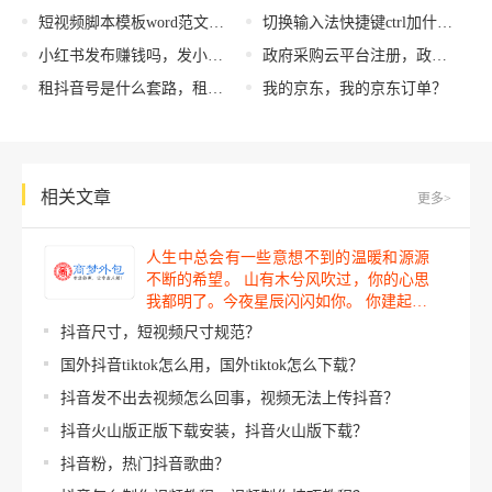
短视频脚本模板word范文，短视频脚本模板word范文下载？
切换输入法快捷键ctrl加什么（怎么设置ctrl+shift切换输入法）
小红书发布赚钱吗，发小红书赚钱嘛
政府采购云平台注册，政府采购云平台注册成功后怎么使用？
租抖音号是什么套路，租抖音号是什么套路违法吗？
我的京东，我的京东订单？
相关文章
更多>
人生中总会有一些意想不到的温暖和源源
不断的希望。 山有木兮风吹过，你的心思
我都明了。今夜星辰闪闪如你。 你建起…
抖音尺寸，短视频尺寸规范？
国外抖音tiktok怎么用，国外tiktok怎么下载？
抖音发不出去视频怎么回事，视频无法上传抖音？
抖音火山版正版下载安装，抖音火山版下载？
抖音粉，热门抖音歌曲？