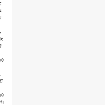
完
戏
医
，
技
箭
多的
、
行
域的
掘和