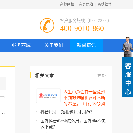
商梦网校
|
商梦建站
|
商梦软件
客户服务热线（8:00-22:00）
400-9010-860
服务商城
关于我们
新闻资讯
客
服
相关文章
更多>
中
心
人生中总会有一些意想
不到的温暖和源源不断
的希望。 山有木兮风
吹过，你的心思我都明
抖音尺寸，短视频尺寸规范？
了。今夜星辰闪闪如
国外抖音tiktok怎么用，国外tiktok怎
你。 你建起…
么下载？