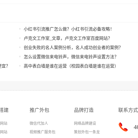
小红书引流推广怎么做？小红书引流必备攻略！
卢克文工作室_文章，卢克文工作室百度网站？
创业失败的名人案例分析，名人成功创业者的案例？
怎么设置微信来电铃声，微信来电铃声设置方法？
便宜？
高中表白墙是谁在运营（校园表白墙是谁在运营）
搭建
推广外包
品牌打造
联系方式
网站
微信代加人
网络品牌建设
4
网站
视频推广服务包
策划外包一条龙