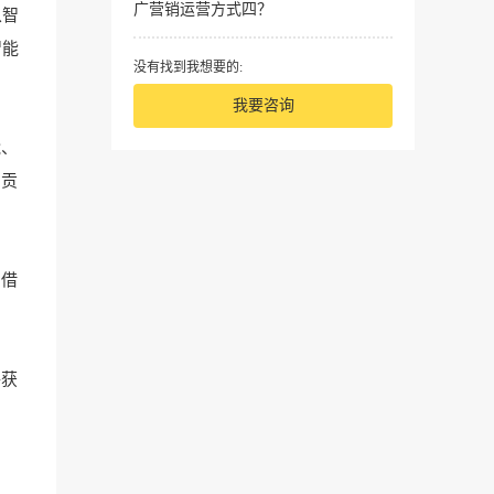
广营销运营方式四？
从智
智能
没有找到我想要的:
我要咨询
能、
出贡
网借
够获
回